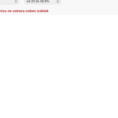
od 20 do 49,9%
izu ne ustreza noben izdelek