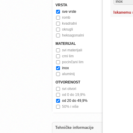
inox
VRSTA
sve vrste
Iskanemu n
romb
kvadratni
okrugli
heksagonalni
MATERIJAL
svi materijali
crni lim
pocinčani lim
inox
aluminij
OTVORENOST
svi otvori
od 0 do 19,9%
od 20 do 49,9%
50% i više
Tehničke informacije