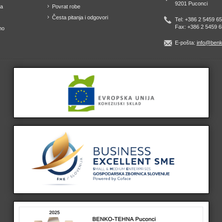
9201 Puconci
ka
Povrat robe
Česta pitanja i odgovori
Tel: +386 2 5459 6
Fax: +386 2 5459 6
mo
E-pošta:
info@benk