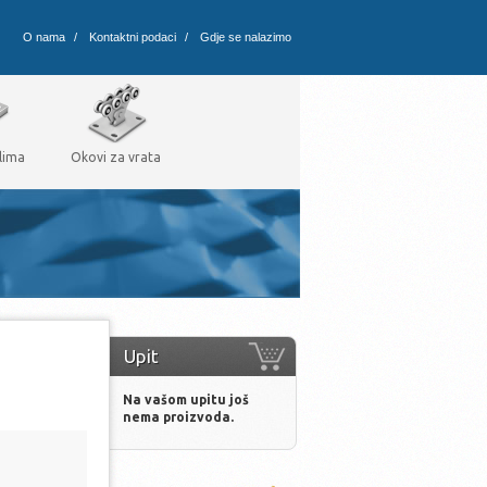
O nama
/
Kontaktni podaci
/
Gdje se nalazimo
lima
Okovi za vrata
Upit
Na vašom upitu još
nema proizvoda.