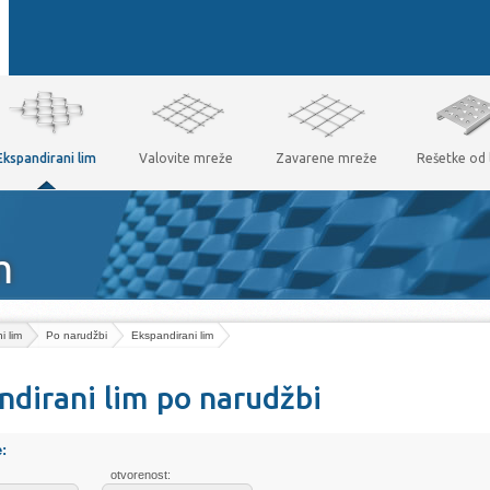
Ekspandirani lim
Valovite mreže
Zavarene mreže
Rešetke od 
m
i lim
Po narudžbi
Ekspandirani lim
ndirani lim po narudžbi
e:
otvorenost: