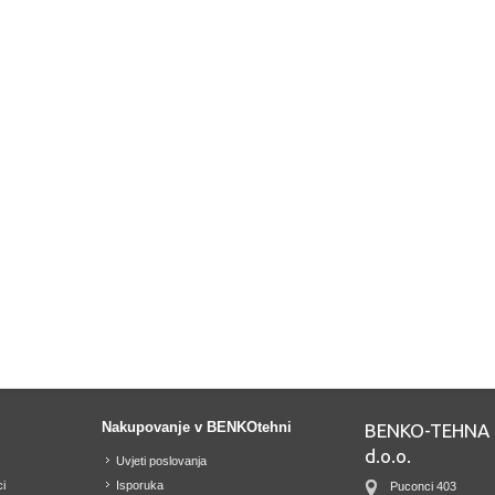
Nakupovanje v BENKOtehni
BENKO-TEHNA 
d.o.o.
Uvjeti poslovanja
i
Isporuka
Puconci 403