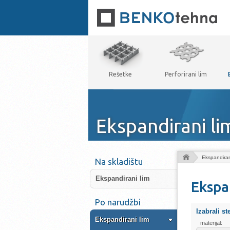
Rešetke
Perforirani lim
Ekspandirani li
Ekspandiran
Na skladištu
Ekspandirani lim
Ekspa
Po narudžbi
Izabrali st
Ekspandirani lim
materijal: