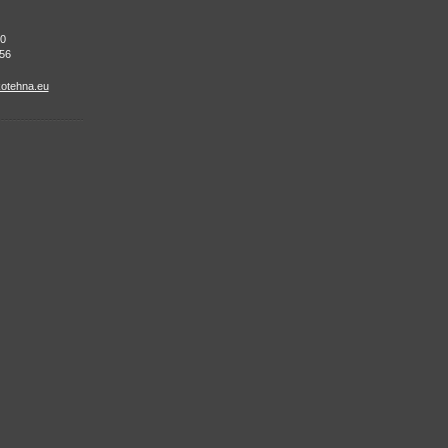
50
56
otehna.eu