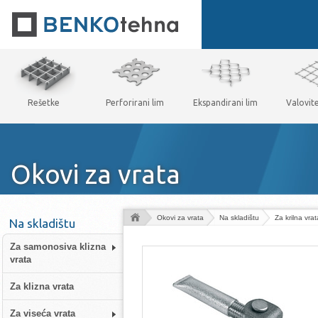
Rešetke
Perforirani lim
Ekspandirani lim
Valovit
Okovi za vrata
Okovi za vrata
Na skladištu
Za krilna vrat
Na skladištu
Za samonosiva klizna
vrata
Za klizna vrata
Za viseća vrata