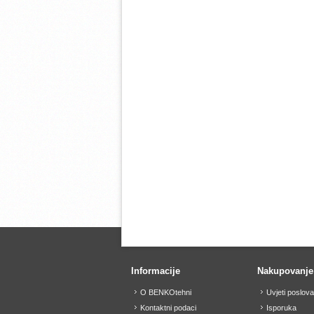
Informacije
Nakupovanje
O BENKOtehni
Uvjeti poslov
Kontaktni podaci
Isporuka