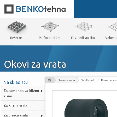
Rešetke
Perforirani lim
Ekspandirani lim
Valovit
Okovi za vrata
Okovi za vrata
Na skladištu
Ostali bravar
Na skladištu
Za samonosiva klizna
vrata
Za klizna vrata
Za viseća vrata