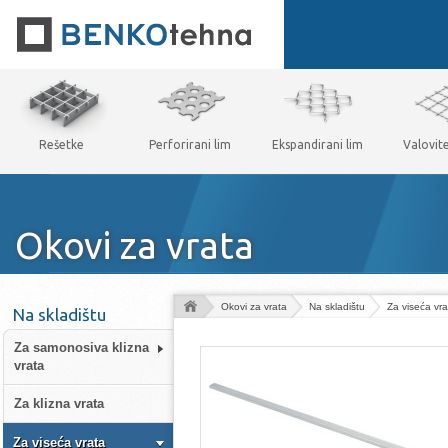
Rešetke
Perforirani lim
Ekspandirani lim
Valovit
Okovi za vrata
Okovi za vrata
Na skladištu
Za viseća vra
Na skladištu
Za samonosiva klizna
vrata
Za klizna vrata
Za viseća vrata