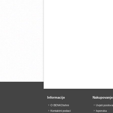
Informacije
Nakupovanje
O BENKOtehni
Uvjeti poslov
Kontaktni podaci
Isporuka