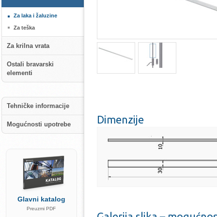
Za laka i žaluzine
Za teška
Za krilna vrata
Ostali bravarski
elementi
Tehničke informacije
Dimenzije
Mogućnosti upotrebe
Glavni katalog
Preuzmi PDF
Galerija slika – mogućno