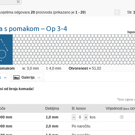
uvjetima odgovara
20
proizvoda (prikazano je
1 - 20
)
Str.
1
a s pomakom – Op 3-4
Ispo
 pomakom
w: 3,0 mm
t: 4,0 mm
Otvorenost =
51,02
k
Galerija
isi od broja komada!
*Sve cijene
loče
Debljina
št. kosov
Vrijednost
(bez DD
2000 mm
1,0 mm
kos
–
+
2000 mm
2,0 mm
Po naročilu