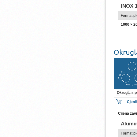
INOX 1
Format p
1000 × 
Okrugl
Okrugla s
Cjeni
Cijena zav
Alumi
Format p