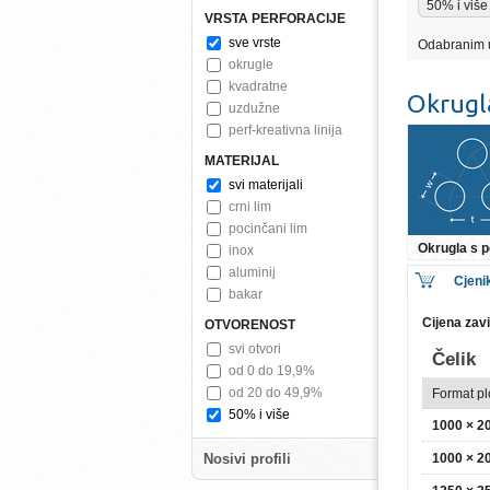
50% i više
VRSTA PERFORACIJE
sve vrste
Odabranim 
okrugle
kvadratne
Okrugl
uzdužne
perf-kreativna linija
MATERIJAL
svi materijali
crni lim
pocinčani lim
Okrugla s
inox
aluminij
Cjeni
bakar
Cijena zav
OTVORENOST
svi otvori
Čelik
od 0 do 19,9%
od 20 do 49,9%
Format p
50% i više
1000 × 
Nosivi profili
1000 × 