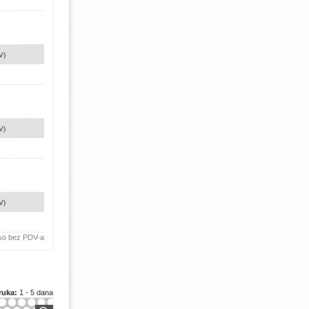
V)
V)
V)
 so bez PDV-a
ruka:
1 - 5 dana