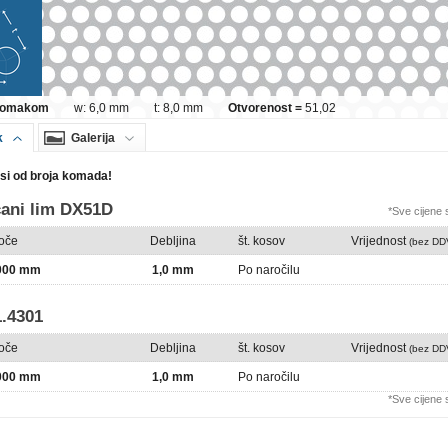
 pomakom
w: 6,0 mm
t: 8,0 mm
Otvorenost =
51,02
k
Galerija
isi od broja komada!
ani lim DX51D
*Sve cijene
loče
Debljina
št. kosov
Vrijednost
(bez DD
2000 mm
1,0 mm
Po naročilu
.4301
loče
Debljina
št. kosov
Vrijednost
(bez DD
2000 mm
1,0 mm
Po naročilu
*Sve cijene