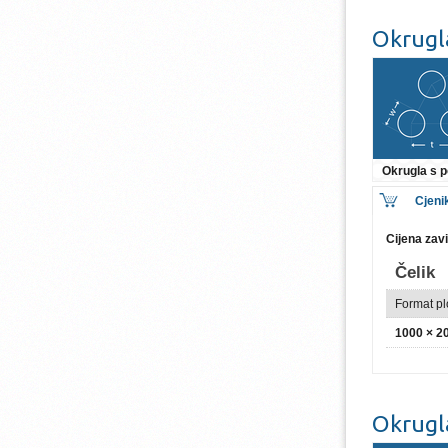
Okrugl
Okrugla s
Cjeni
Cijena zav
Čelik
Format p
1000 × 
Okrugl