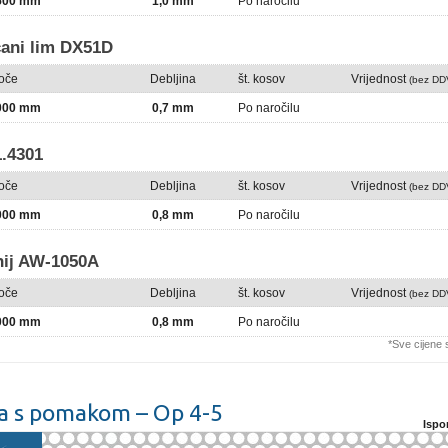
2500 mm
1,0 mm
Po naročilu
ani lim DX51D
loče
Debljina
št. kosov
Vrijednost
(bez DD
2000 mm
0,7 mm
Po naročilu
.4301
loče
Debljina
št. kosov
Vrijednost
(bez DD
2000 mm
0,8 mm
Po naročilu
nij AW-1050A
loče
Debljina
št. kosov
Vrijednost
(bez DD
2000 mm
0,8 mm
Po naročilu
*Sve cijene
a s pomakom – Op 4-5
Ispo