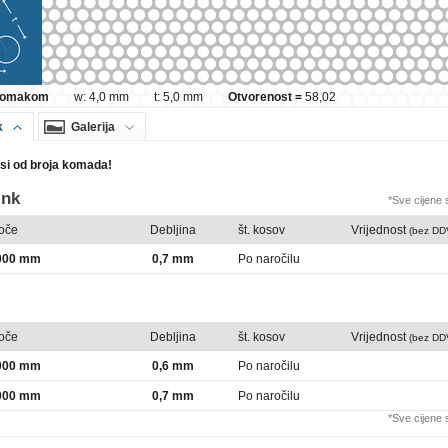
 pomakom
w: 4,0 mm
t: 5,0 mm
Otvorenost =
58,02
k
Galerija
isi od broja komada!
ink
*Sve cijene
loče
Debljina
št. kosov
Vrijednost
(bez DD
2000 mm
0,7 mm
Po naročilu
loče
Debljina
št. kosov
Vrijednost
(bez DD
2000 mm
0,6 mm
Po naročilu
2000 mm
0,7 mm
Po naročilu
*Sve cijene