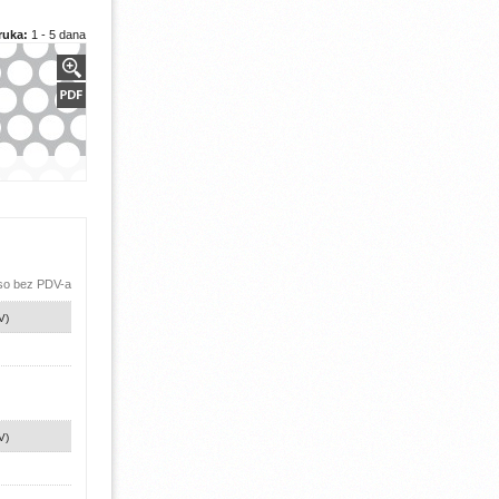
ruka:
1 - 5 dana
 so bez PDV-a
V)
V)