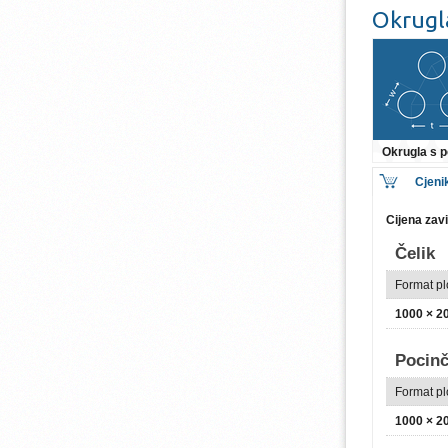
Okrugl
Okrugla s
Cjeni
Cijena zav
Čelik
Format p
1000 × 
Pocinč
Format p
1000 × 