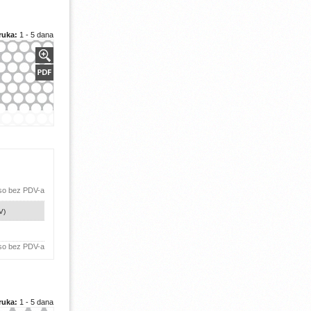
ruka:
1 - 5 dana
 so bez PDV-a
V)
 so bez PDV-a
ruka:
1 - 5 dana