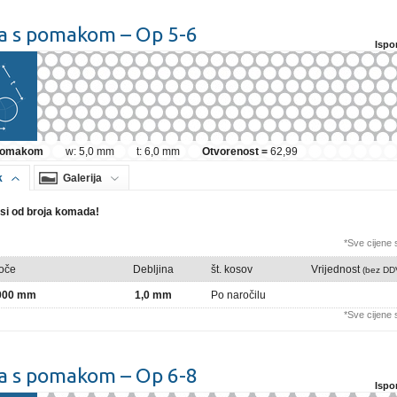
a s pomakom – Op 5-6
Ispo
 pomakom
w: 5,0 mm
t: 6,0 mm
Otvorenost =
62,99
k
Galerija
isi od broja komada!
*Sve cijene
loče
Debljina
št. kosov
Vrijednost
(bez DD
2000 mm
1,0 mm
Po naročilu
*Sve cijene
a s pomakom – Op 6-8
Ispo