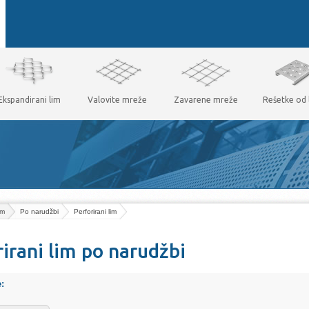
Ekspandirani lim
Valovite mreže
Zavarene mreže
Rešetke od 
im
Po narudžbi
Perforirani lim
rirani lim po narudžbi
e: