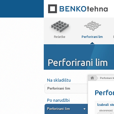
Rešetke
Perforirani lim
Perforirani lim
Perforirani l
Na skladištu
Perforirani lim
Perfo
Po narudžbi
Izabrali st
Perforirani lim
otvorenost: