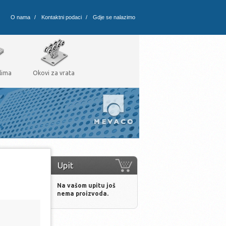
O nama
/
Kontaktni podaci
/
Gdje se nalazimo
lima
Okovi za vrata
Upit
Na vašom upitu još
nema proizvoda.