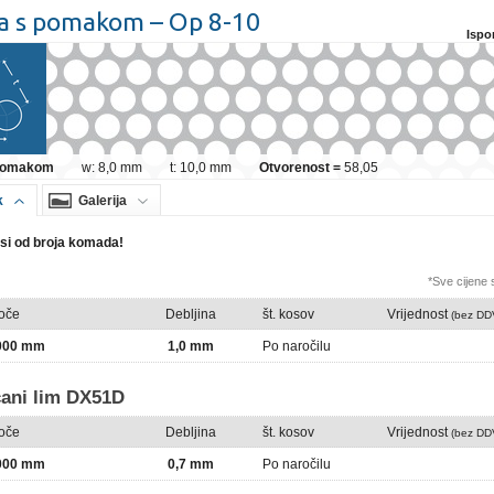
a s pomakom – Op 8-10
Ispo
 pomakom
w: 8,0 mm
t: 10,0 mm
Otvorenost =
58,05
k
Galerija
isi od broja komada!
*Sve cijene
loče
Debljina
št. kosov
Vrijednost
(bez DD
2000 mm
1,0 mm
Po naročilu
ani lim DX51D
loče
Debljina
št. kosov
Vrijednost
(bez DD
2000 mm
0,7 mm
Po naročilu