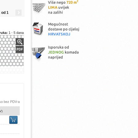
 od 1
ruka:
1 - 5 dana
 so bez PDV-a
V)