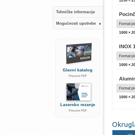
1250 × 
Tehničke informacije
Pocinč
Mogućnosti upotrebe
Format p
1000 × 
INOX 1
Format p
1000 × 
Glavni katalog
Preuzmi PDF
Alumi
Format p
1000 × 
Lasersko rezanje
Preuzmi PDF
Okrugl