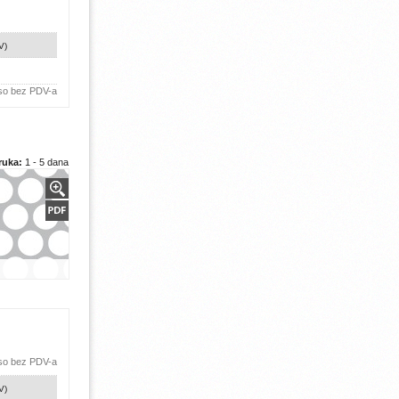
V)
 so bez PDV-a
ruka:
1 - 5 dana
 so bez PDV-a
V)