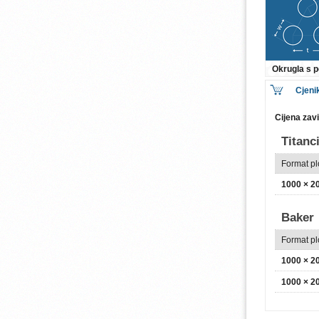
Okrugla s
Cjeni
Cijena zav
Titanc
Format p
1000 × 
Baker
Format p
1000 × 
1000 × 