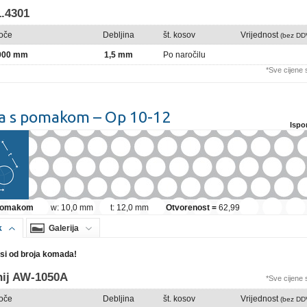
.4301
loče
Debljina
št. kosov
Vrijednost
(bez DD
2000 mm
1,5 mm
Po naročilu
*Sve cijene
a s pomakom – Op 10-12
Ispo
 pomakom
w: 10,0 mm
t: 12,0 mm
Otvorenost =
62,99
k
Galerija
isi od broja komada!
nij AW-1050A
*Sve cijene
loče
Debljina
št. kosov
Vrijednost
(bez DD