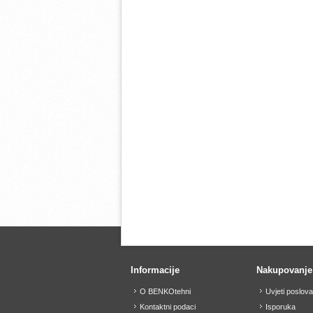
Informacije
Nakupovanje
O BENKOtehni
Uvjeti poslov
Kontaktni podaci
Isporuka