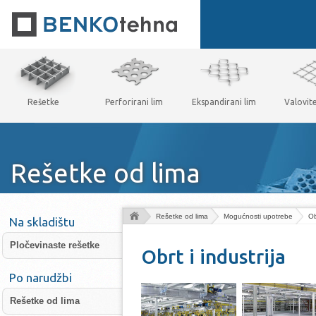
Rešetke
Perforirani lim
Ekspandirani lim
Valovit
Rešetke od lima
Rešetke od lima
Mogućnosti upotrebe
Ob
Na skladištu
Pločevinaste rešetke
Obrt i industrija
Po narudžbi
Rešetke od lima