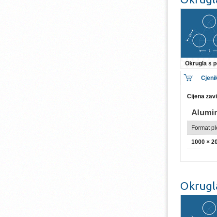
Okrugla s
Cjeni
Cijena zav
Alumi
Format p
1000 × 
Okrugl