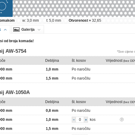
 pomakom
w: 3,0 mm
t: 5,0 mm
Otvorenost =
32,65
k
Galerija
isi od broja komada!
ij AW-5754
*Sve cijene
loče
Debljina
št. kosov
Vrijednost
(bez DD
2000 mm
1,0 mm
Po naročilu
2000 mm
1,5 mm
Po naročilu
nij AW-1050A
loče
Debljina
št. kosov
Vrijednost
(bez DD
2000 mm
0,8 mm
Po naročilu
2000 mm
1,0 mm
kos
–
+
2000 mm
1,5 mm
Po naročilu