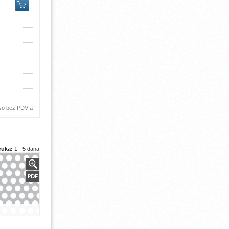
 so bez PDV-a
ruka:
1 - 5 dana