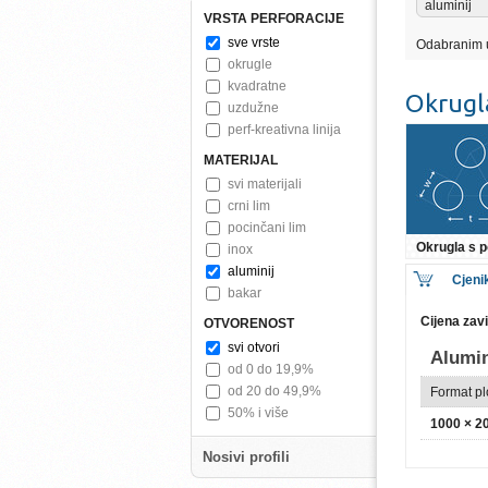
aluminij
VRSTA PERFORACIJE
sve vrste
Odabranim 
okrugle
kvadratne
Okrugl
uzdužne
perf-kreativna linija
MATERIJAL
svi materijali
crni lim
pocinčani lim
Okrugla s
inox
aluminij
Cjeni
bakar
Cijena zav
OTVORENOST
svi otvori
Alumi
od 0 do 19,9%
od 20 do 49,9%
Format p
50% i više
1000 × 
Nosivi profili