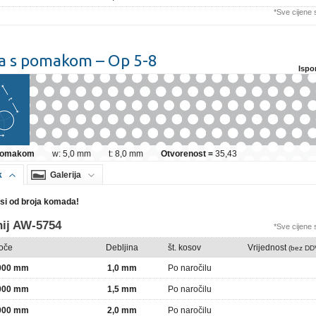
*Sve cijene
a s pomakom – Op 5-8
Ispo
 pomakom
w: 5,0 mm
t: 8,0 mm
Otvorenost =
35,43
k
Galerija
isi od broja komada!
ij AW-5754
*Sve cijene
loče
Debljina
št. kosov
Vrijednost
(bez DD
2000 mm
1,0 mm
Po naročilu
2000 mm
1,5 mm
Po naročilu
2000 mm
2,0 mm
Po naročilu