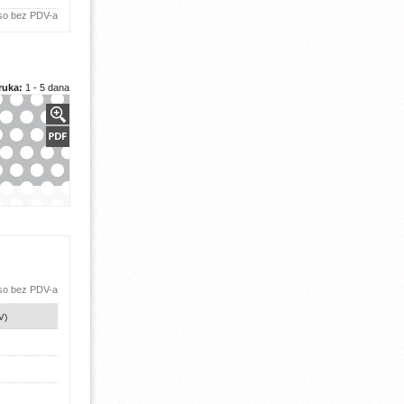
 so bez PDV-a
ruka:
1 - 5 dana
 so bez PDV-a
V)