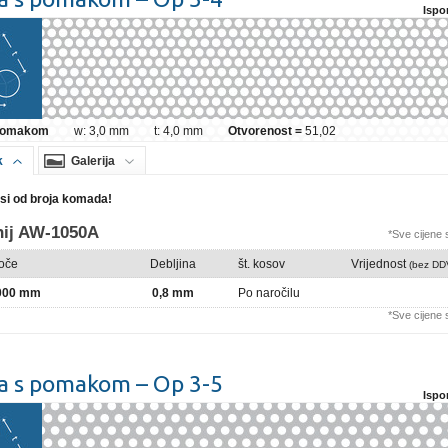
Ispo
 pomakom
w: 3,0 mm
t: 4,0 mm
Otvorenost =
51,02
k
Galerija
isi od broja komada!
nij AW-1050A
*Sve cijene
loče
Debljina
št. kosov
Vrijednost
(bez DD
2000 mm
0,8 mm
Po naročilu
*Sve cijene
a s pomakom – Op 3-5
Ispo