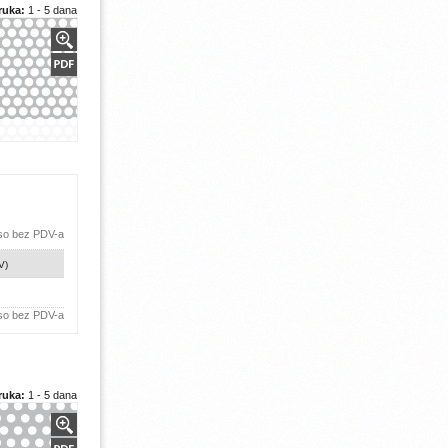
ruka:
1 - 5 dana
 so bez PDV-a
V)
 so bez PDV-a
ruka:
1 - 5 dana