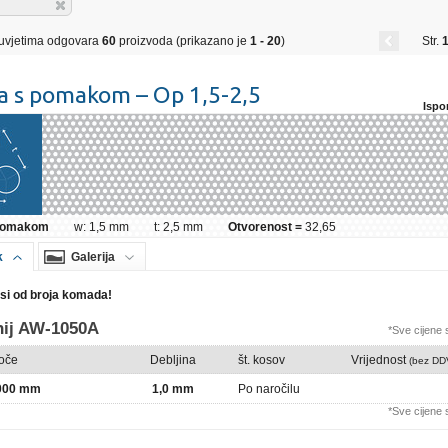
uvjetima odgovara
60
proizvoda (prikazano je
1 - 20
)
Str.
1
a s pomakom – Op 1,5-2,5
Ispo
 pomakom
w: 1,5 mm
t: 2,5 mm
Otvorenost =
32,65
k
Galerija
isi od broja komada!
nij AW-1050A
*Sve cijene
loče
Debljina
št. kosov
Vrijednost
(bez DD
2000 mm
1,0 mm
Po naročilu
*Sve cijene