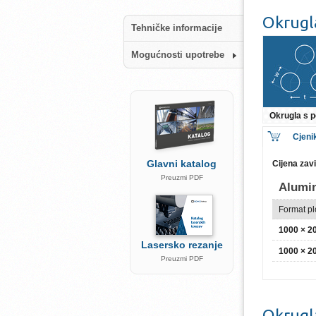
Okrugl
Tehničke informacije
Mogućnosti upotrebe
Okrugla s
Cjeni
Glavni katalog
Cijena zav
Preuzmi PDF
Alumi
Format p
1000 × 
Lasersko rezanje
1000 × 
Preuzmi PDF
Okrugl