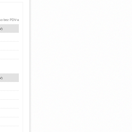
 so bez PDV-a
V)
V)