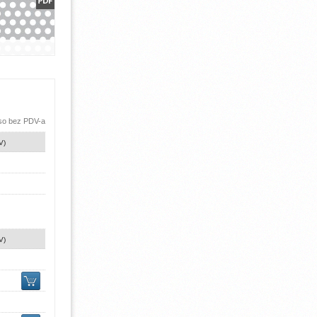
 so bez PDV-a
V)
V)