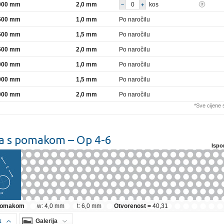
2000 mm
2,0 mm
kos
–
+
2500 mm
1,0 mm
Po naročilu
2500 mm
1,5 mm
Po naročilu
2500 mm
2,0 mm
Po naročilu
3000 mm
1,0 mm
Po naročilu
3000 mm
1,5 mm
Po naročilu
3000 mm
2,0 mm
Po naročilu
*Sve cijene
a s pomakom – Op 4-6
Ispo
 pomakom
w: 4,0 mm
t: 6,0 mm
Otvorenost =
40,31
k
Galerija