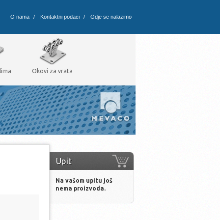
O nama
/
Kontaktni podaci
/
Gdje se nalazimo
lima
Okovi za vrata
Upit
Na vašom upitu još
nema proizvoda.