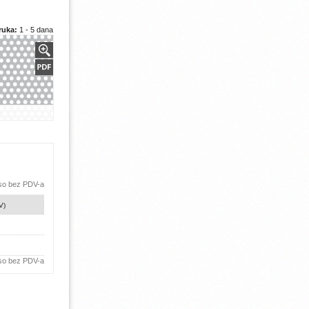
ruka:
1 - 5 dana
 so bez PDV-a
V)
 so bez PDV-a