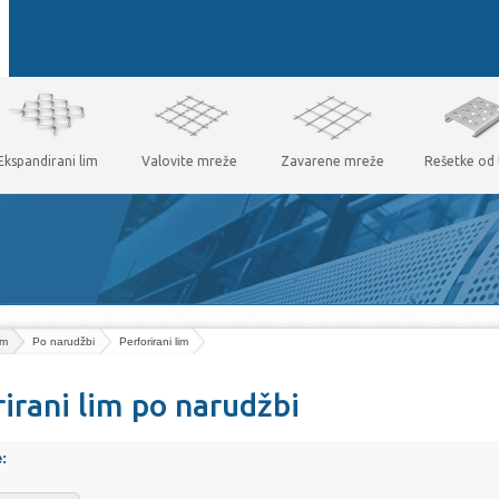
Ekspandirani lim
Valovite mreže
Zavarene mreže
Rešetke od 
im
Po narudžbi
Perforirani lim
rirani lim po narudžbi
e: