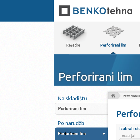
Rešetke
Perforirani lim
Perforirani lim
Perforirani l
Na skladištu
Perforirani lim
Perfo
Po narudžbi
Izabrali st
Perforirani lim
materijal: