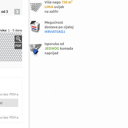
 od 3
ruka:
1 - 5 dana
 so bez PDV-a
V)
 so bez PDV-a