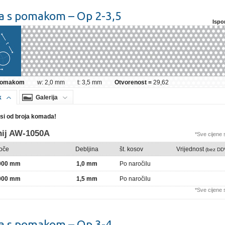
a s pomakom – Op 2-3,5
Ispo
 pomakom
w: 2,0 mm
t: 3,5 mm
Otvorenost =
29,62
k
Galerija
isi od broja komada!
nij AW-1050A
*Sve cijene
loče
Debljina
št. kosov
Vrijednost
(bez DD
2000 mm
1,0 mm
Po naročilu
2000 mm
1,5 mm
Po naročilu
*Sve cijene
a s pomakom – Op 3-4